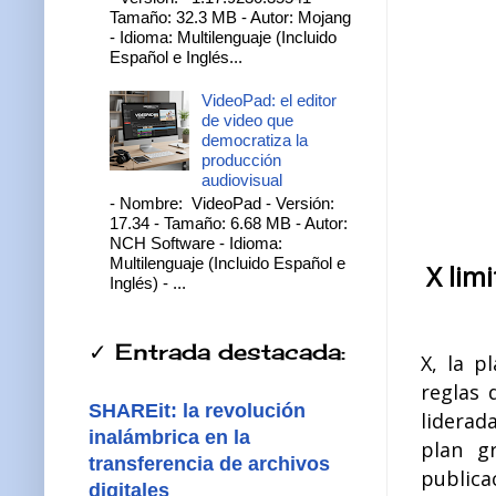
Tamaño: 32.3 MB - Autor: Mojang
- Idioma: Multilenguaje (Incluido
Español e Inglés...
VideoPad: el editor
de video que
democratiza la
producción
audiovisual
- Nombre: VideoPad - Versión:
17.34 - Tamaño: 6.68 MB - Autor:
NCH Software - Idioma:
Multilenguaje (Incluido Español e
X lim
Inglés) - ...
✓ Entrada destacada:
X, la p
reglas 
SHAREit: la revolución
liderad
inalámbrica en la
plan g
transferencia de archivos
publica
digitales