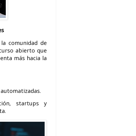
es
 la comunidad de
ecurso abierto que
ienta más hacia la
s automatizadas.
ción, startups y
ta.