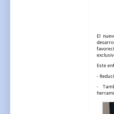
El nuev
desarro
favorec
exclusiv
Este en
- Reduc
- Tamb
herrami