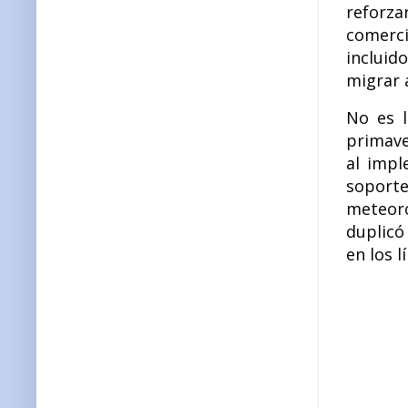
reforza
comerci
incluid
migrar 
No es l
primave
al impl
soport
meteoro
duplicó
en los l