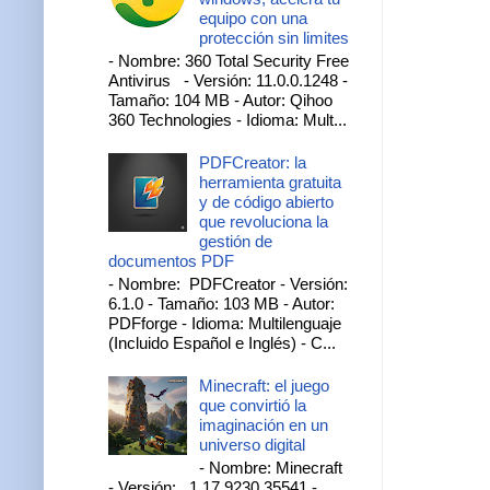
equipo con una
protección sin limites
- Nombre: 360 Total Security Free
Antivirus - Versión: 11.0.0.1248 -
Tamaño: 104 MB - Autor: Qihoo
360 Technologies - Idioma: Mult...
PDFCreator: la
herramienta gratuita
y de código abierto
que revoluciona la
gestión de
documentos PDF
- Nombre: PDFCreator - Versión:
6.1.0 - Tamaño: 103 MB - Autor:
PDFforge - Idioma: Multilenguaje
(Incluido Español e Inglés) - C...
Minecraft: el juego
que convirtió la
imaginación en un
universo digital
- Nombre: Minecraft
- Versión: 1.17.9230.35541 -