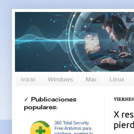
Inicio
Windows
Mac
Linux
✓ Publicaciones
viernes
populares:
X res
pier
360 Total Security
Free Antivirus para
windows, acelera tu