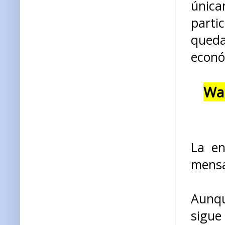
única
partic
qued
econó
Wal
La en
mensa
Aunqu
sigue