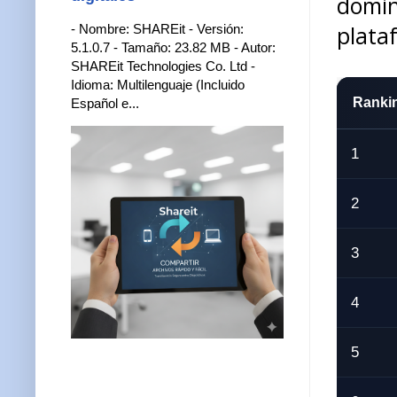
domi
plataf
- Nombre: SHAREit - Versión:
5.1.0.7 - Tamaño: 23.82 MB - Autor:
SHAREit Technologies Co. Ltd -
Idioma: Multilenguaje (Incluido
Ranki
Español e...
1
2
3
4
5