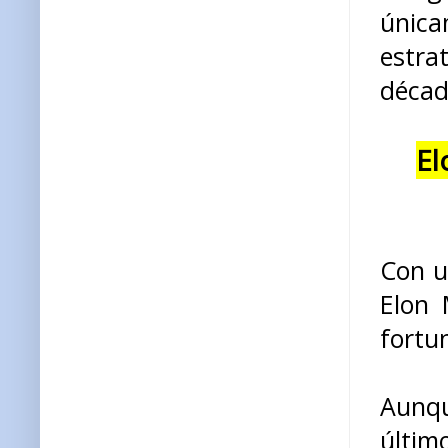
única
estra
década
El
Con u
Elon 
fortu
Aunqu
últim