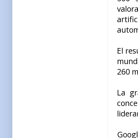
valor
arti
autom
El re
mundo
260 m
La gr
conc
lidera
Googl