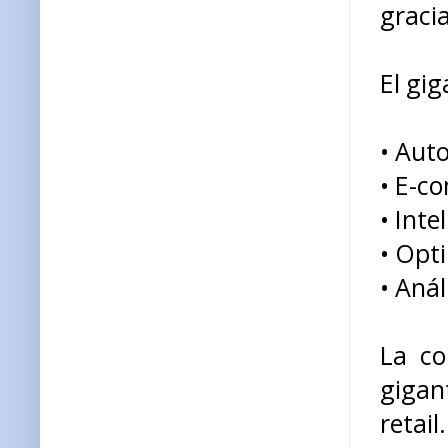
gracia
El gi
• Aut
• E-c
• Inte
• Opt
• Aná
La co
gigan
retail.