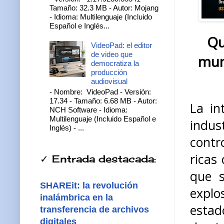
Tamaño: 32.3 MB - Autor: Mojang
- Idioma: Multilenguaje (Incluido
Español e Inglés...
Qu
VideoPad: el editor
de video que
mun
democratiza la
producción
audiovisual
- Nombre: VideoPad - Versión:
17.34 - Tamaño: 6.68 MB - Autor:
La in
NCH Software - Idioma:
Multilenguaje (Incluido Español e
indu
Inglés) - ...
contr
ricas
✓ Entrada destacada:
que s
SHAREit: la revolución
expl
inalámbrica en la
estad
transferencia de archivos
digitales