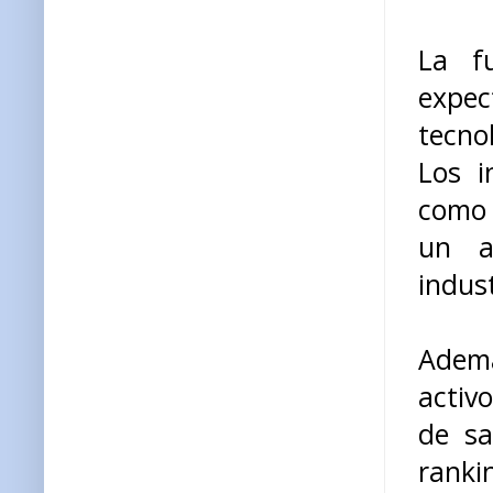
La f
expe
tecno
Los i
como 
un a
indust
Ademá
activ
de sa
ranki