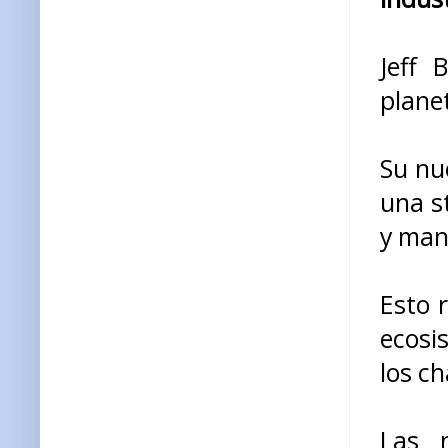
Jeff 
plane
Su nu
una st
y man
Esto 
ecosi
los ch
Las n