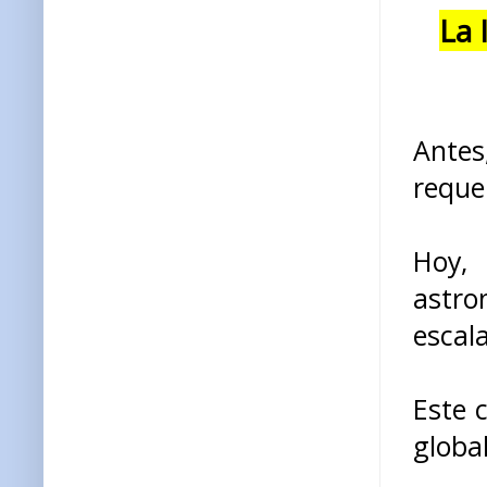
La 
Antes
reque
Hoy,
astro
escal
Este 
global