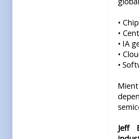
global
• Chi
• Cen
• IA g
• Clo
• Sof
Mient
depen
semic
Jeff 
indust