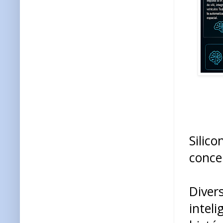
Silic
conce
Diver
intel