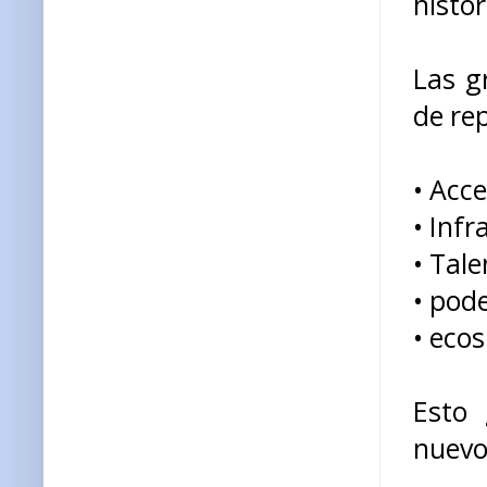
histór
Las g
de rep
• Acc
• Inf
• Tale
• pode
• eco
Esto 
nuevo