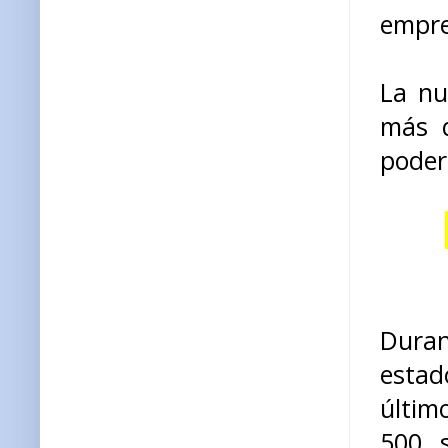
empre
La nu
más q
poder
Dura
estad
últim
500 