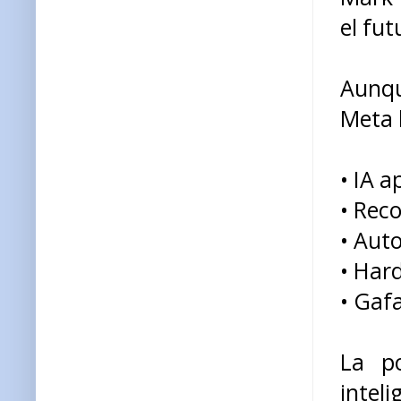
el fut
Aunqu
Meta 
• IA a
• Rec
• Aut
• Har
• Gaf
La po
intel