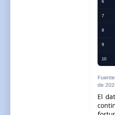
6
7
8
9
10
Fuente
de 202
El da
conti
fortu