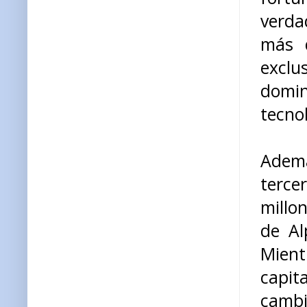
verda
más 
exclu
domin
tecno
Ademá
terce
millo
de Al
Mient
capit
camb