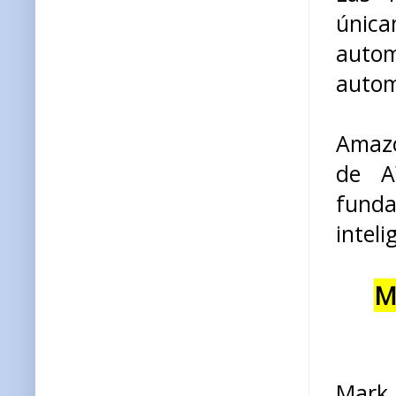
única
autom
autom
Amazo
de A
funda
inteli
M
Mark 