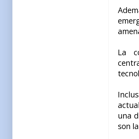
Ademá
emer
amena
La c
cent
tecno
Inclu
actual
una d
son la