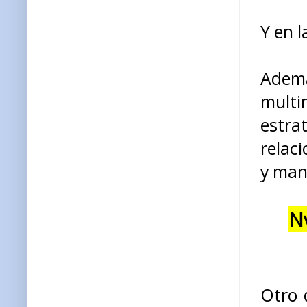
Y en l
Adem
mult
estra
relac
y man
Nv
Otro 