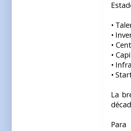
Estad
• Tale
• Inv
• Cen
• Capi
• Infr
• Sta
La br
décad
Para