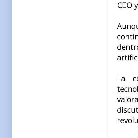
CEO y
Aunqu
conti
dentr
artific
La c
tecno
valor
disc
revolu