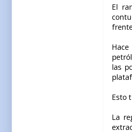
El ra
contu
frente
Hace 
petró
las p
plataf
Esto 
La re
extra