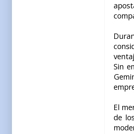
apos
compa
Dura
cons
ventaj
Sin e
Gemi
empre
El me
de lo
mode