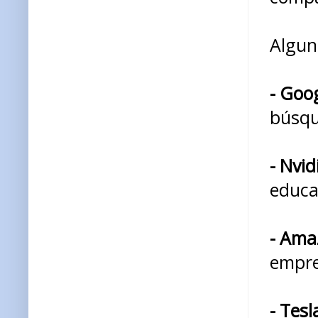
Algun
- Goo
búsqu
- Nvid
educa
- Ama
empre
- Tesl