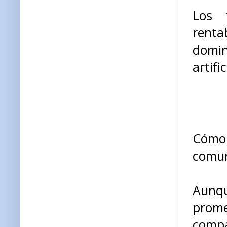
Los 
rent
domin
artific
Cómo 
comu
Aunqu
prom
compa