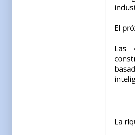
indust
El pr
Las 
const
basad
intel
La ri