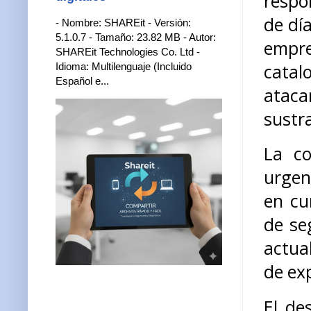
respo
de dí
- Nombre: SHAREit - Versión:
5.1.0.7 - Tamaño: 23.82 MB - Autor:
empre
SHAREit Technologies Co. Ltd -
cata
Idioma: Multilenguaje (Incluido
Español e...
ataca
sustr
La co
urgen
en cu
de seg
actua
de exp
El de