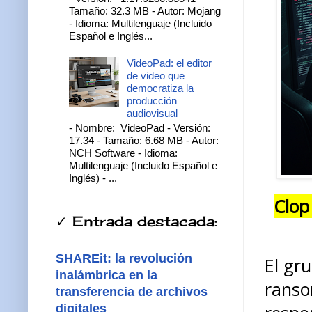
Tamaño: 32.3 MB - Autor: Mojang
- Idioma: Multilenguaje (Incluido
Español e Inglés...
VideoPad: el editor
de video que
democratiza la
producción
audiovisual
- Nombre: VideoPad - Versión:
17.34 - Tamaño: 6.68 MB - Autor:
NCH Software - Idioma:
Multilenguaje (Incluido Español e
Inglés) - ...
Clop
✓ Entrada destacada:
SHAREit: la revolución
El gr
inalámbrica en la
ranso
transferencia de archivos
digitales