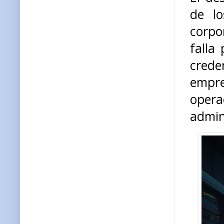
de lo
corpor
falla
crede
empre
opera
admin