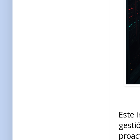
Este i
gesti
proac