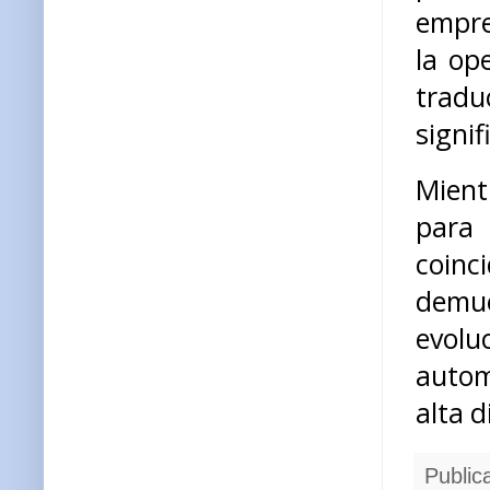
empre
la op
tradu
signif
Mient
para 
coinci
demu
evol
autom
alta d
Public