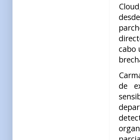
Cloud
desde
parch
direc
cabo 
brech
Carma
de e
sensi
depar
dete
organ
parci