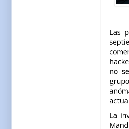
Las p
septi
comen
hacke
no se
grupo
anóma
actua
La in
Mandi