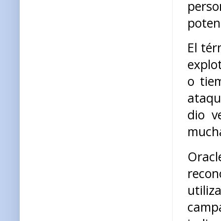
perso
potenc
El tér
explo
o tie
ataqu
dio v
mucha
Oracl
recon
utili
campa