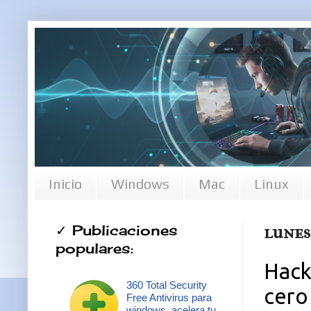
Inicio
Windows
Mac
Linux
✓ Publicaciones
lunes
populares:
Hack
360 Total Security
cero
Free Antivirus para
windows, acelera tu