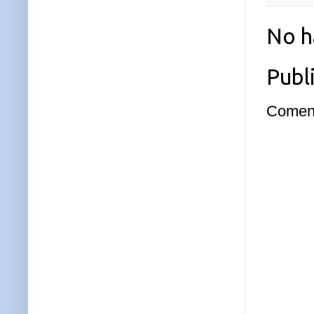
No h
Publ
Coment