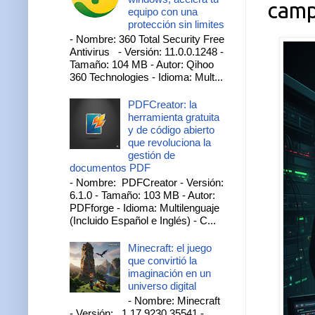
camp
equipo con una
protección sin limites
- Nombre: 360 Total Security Free
Antivirus - Versión: 11.0.0.1248 -
Tamaño: 104 MB - Autor: Qihoo
360 Technologies - Idioma: Mult...
PDFCreator: la
herramienta gratuita
y de código abierto
que revoluciona la
gestión de
documentos PDF
- Nombre: PDFCreator - Versión:
6.1.0 - Tamaño: 103 MB - Autor:
PDFforge - Idioma: Multilenguaje
(Incluido Español e Inglés) - C...
Minecraft: el juego
que convirtió la
imaginación en un
universo digital
- Nombre: Minecraft
- Versión: 1.17.9230.35541 -