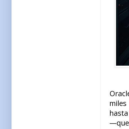
Oracl
miles
hasta
—que 