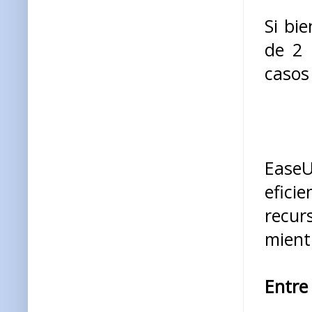
Si bi
de 2 
casos
EaseU
efici
recur
mient
Entre