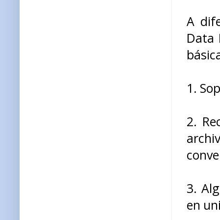
A dif
Data 
básica
1. So
2. Re
archiv
conve
3. Al
en un