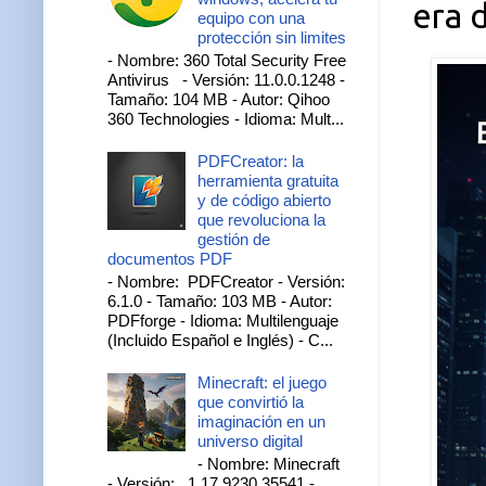
era d
equipo con una
protección sin limites
- Nombre: 360 Total Security Free
Antivirus - Versión: 11.0.0.1248 -
Tamaño: 104 MB - Autor: Qihoo
360 Technologies - Idioma: Mult...
PDFCreator: la
herramienta gratuita
y de código abierto
que revoluciona la
gestión de
documentos PDF
- Nombre: PDFCreator - Versión:
6.1.0 - Tamaño: 103 MB - Autor:
PDFforge - Idioma: Multilenguaje
(Incluido Español e Inglés) - C...
Minecraft: el juego
que convirtió la
imaginación en un
universo digital
- Nombre: Minecraft
- Versión: 1.17.9230.35541 -