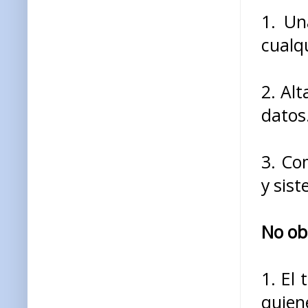
1. Un
cualq
2. Al
datos
3. Co
y sis
No ob
1. El 
quien