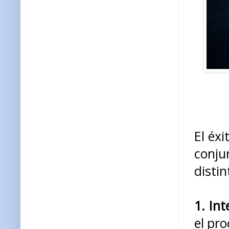
El éx
conju
distin
1. Int
el pr