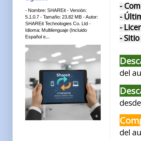
- Com
- Nombre: SHAREit - Versión:
- Últi
5.1.0.7 - Tamaño: 23.82 MB - Autor:
SHAREit Technologies Co. Ltd -
- Lice
Idioma: Multilenguaje (Incluido
- Siti
Español e...
Desc
del au
Desc
desde 
Comp
del a