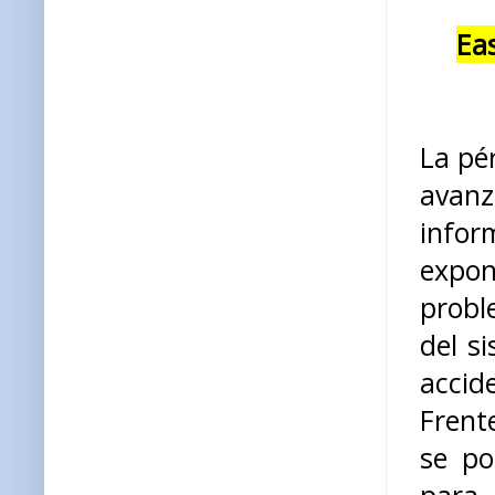
Ea
La pé
avan
info
expon
probl
del s
accid
Frent
se po