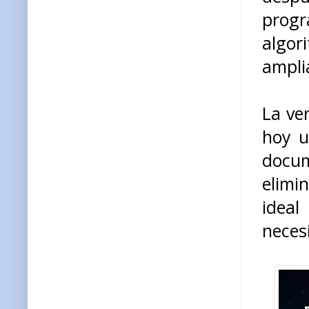
prog
algo
ampli
La ve
hoy u
docu
elimi
idea
necesi