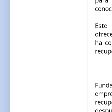
para 
conoc
Este 
ofrec
ha co
recup
Funda
empr
recup
despu