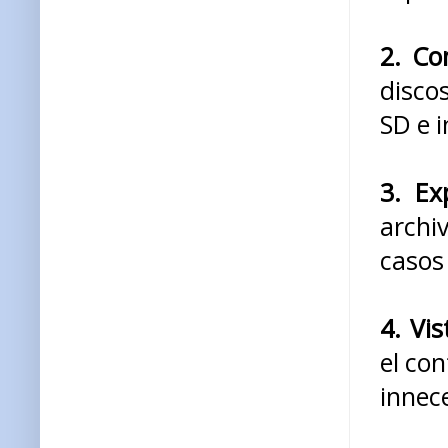
2. Co
disco
SD e 
3. Ex
archi
casos
4. Vis
el co
innec