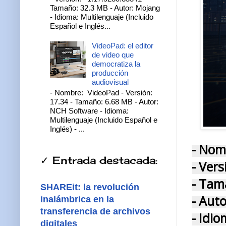
Tamaño: 32.3 MB - Autor: Mojang
- Idioma: Multilenguaje (Incluido
Español e Inglés...
VideoPad: el editor
de video que
democratiza la
producción
audiovisual
- Nombre: VideoPad - Versión:
17.34 - Tamaño: 6.68 MB - Autor:
NCH Software - Idioma:
Multilenguaje (Incluido Español e
Inglés) - ...
- Nom
✓ Entrada destacada:
- Vers
- Tam
SHAREit: la revolución
- Auto
inalámbrica en la
transferencia de archivos
- Idio
digitales