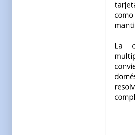
tarje
como
manti
La c
multi
conv
domé
reso
compl