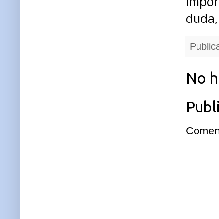
impor
duda, 
Public
No h
Publ
Coment