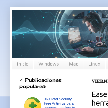
Inicio
Windows
Mac
Linux
✓ Publicaciones
viern
populares:
Ease
360 Total Security
herr
Free Antivirus para
windows, acelera tu