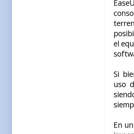
Ease
conso
terren
posib
el equ
softw
Si bi
uso d
siend
siemp
En un